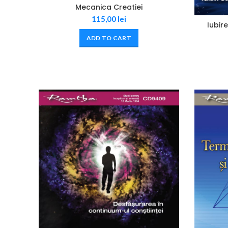
Mecanica Creatiei
115,00
lei
Iubire
ADD TO CART