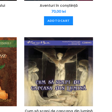
lui
Aventuri în conștiință
70,00
lei
ADD TO CART
Cum să scapi de capcana din lumină