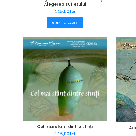
Alegerea sufletului
115,00
lei
ADD TO CART
Cel mai sfânt dintre sfinți
Ac
115,00
lei