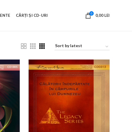
0
VENTE
CĂRȚI ȘI CD-URI
0,00
LEI