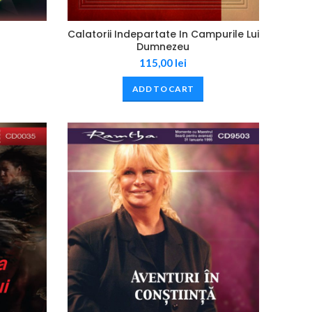
Calatorii Indepartate In Campurile Lui
Dumnezeu
115,00
lei
ADD TO CART