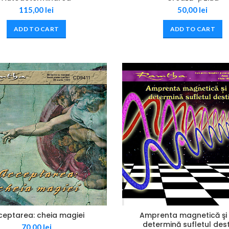
115,00
lei
50,00
lei
ADD TO CART
ADD TO CART
ceptarea: cheia magiei
Amprenta magnetică şi
determină sufletul dest
70,00
lei