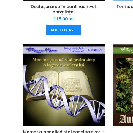
Desfăşurarea în continuum-ul
Termodi
conştiinţei
115,00
lei
ADD TO CART
Memoria genetică și al șaselea simț –