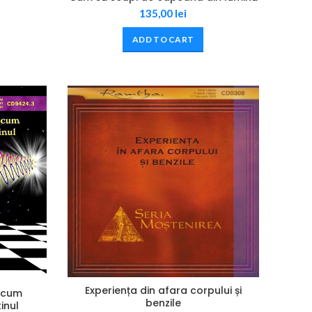
135,00
lei
ADD TO CART
Experiența din afara corpului și
 cum
benzile
inul