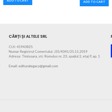
ADD TO CART
ADD TO CART
CĂRȚI ȘI ALTELE SRL
CUI: 41943825
Numar Registrul Comertului: J35/4341/25.11.2019
Adresa: Timisoara, str. Romulus nr. 23, spațiul 2, etaj P, ap. 1
Email:
edituralegacy@gmail.com