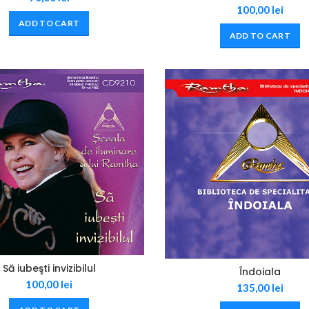
100,00
lei
ADD TO CART
ADD TO CART
Să iubeşti invizibilul
Îndoiala
100,00
lei
135,00
lei