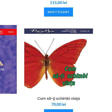
115,00
lei
ADD TO CART
Cum să-ţi schimbi viaţa
70,00
lei