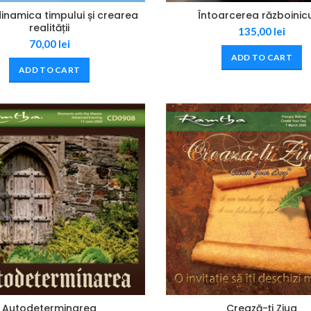
namica timpului și crearea
Întoarcerea războinicu
realității
135,00
lei
70,00
lei
ADD TO CART
ADD TO CART
Autodeterminarea
Crează-ți Ziua